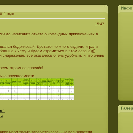
Инфо
011 года.
15:47
уки до написания отчета о командных приключениях в
выдался бодряковый! Достаточно много ездили, играли
больше к чему и будем стремиться в этом сезоне))))
 снаряжение, все оказалось очень удобным, и что очень
!
всем огромное спасибо!
ичка посещаемости.
Гале
а 1
rat
арии могут только зарегистрированные пользователи.