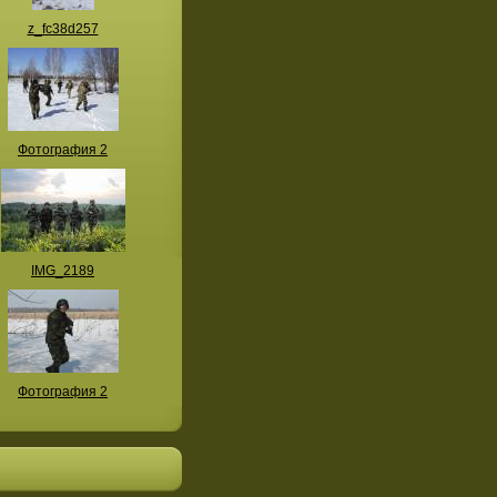
z_fc38d257
Фотография 2
IMG_2189
Фотография 2