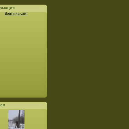
рмация
Войти на сайт
рея