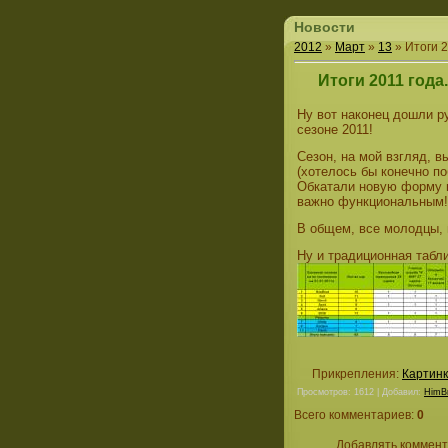
Новости
2012
»
Март
»
13
» Итоги 2
Итоги 2011 года.
Ну вот наконец дошли р
сезоне 2011!
Сезон, на мой взгляд, 
(хотелось бы конечно по
Обкатали новую форму и
важно функциональным
В общем, все молодцы, 
Ну и традиционная табл
Прикрепления:
Картинк
Просмотров: 1612 | Добавил:
HimB
Всего комментариев:
0
Добавлять коммент