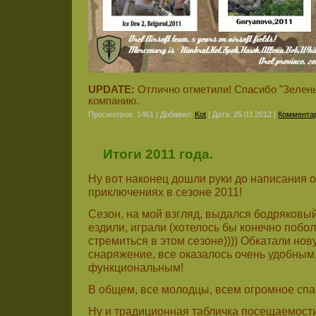
UPDATE:
Отлично отметили! Спасибо "Зелены
компанию.
Просмотров: 1461 | Добавил:
Kot
| Дата:
25.03.2012
|
Комментар
Итоги 2011 года.
Ну вот наконец дошли руки до написания 
приключениях в сезоне 2011!
Сезон, на мой взгляд, выдался бодряковый
ездили, играли (хотелось бы конечно побо
стремиться в этом сезоне)))) Обкатали но
снаряжение, все оказалось очень удобным,
функциональным!
В общем, все молодцы, всем огромное спа
Ну и традиционная табличка посещаемости