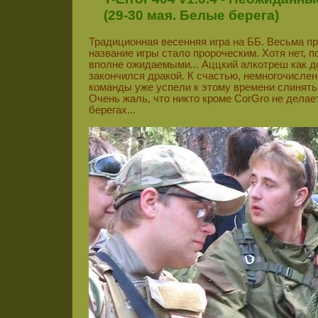
(29-30 мая. Белые берега)
Традиционная весенняя игра на ББ. Весьма п
название игры стало пророческим. Хотя нет, 
вполне ожидаемыми... Аццкий алкотреш как до
закончился дракой. К счастью, немногочисле
команды уже успели к этому времени слинять
Очень жаль, что никто кроме CorGro не делае
берегах...