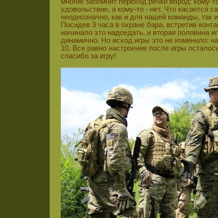
многие запомнят переход речки вброд: кому-т
удовольствие, а кому-то - нет. Что касается с
неоднозначно, как и для нашей команды, так и
Посидев 3 часа в охране бара, встретив контак
начинало это надоедать, и вторая половина 
динамично. Но исход игры это не изменило: н
10. Все равно настроение после игры осталос
спасибо за игру!