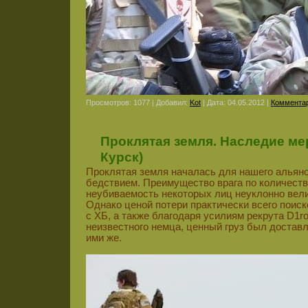
Просмотров: 1077 | Добавил:
Kot
| Дата:
04.05.2012
|
Комментар
Проклятая земля. Наследие мер
Курск)
Проклятая земля началась для нашего алья
бедствием. Преимущество врага по количеств
неубиваемость некоторых лиц неуклонно вел
Однако ценой потери практически всего поиск
с ХБ, а также благодаря усилиям рекрута D1ro
неизвестного немца, ценный груз был доставл
ими же.