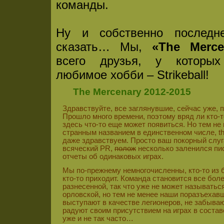
команды.
Ну и собственно последн
сказать… Мы,
«The Merce
всего друзья, у которы
любимое хобби – Strikeball!
The Mercenary 2012-2015
Здравствуйте, все заглянувшие, сейчас уже, 
Прошло много времени, поэтому вряд ли кто-т
здесь что-то еще может появиться. Но тем не
странным названием в единственном числе, the
даже здравствуем. Просто ваш покорный слуг
всяческий PR,
полож
несколько заленился пи
отчеты об одинаковых играх.
Мы по-прежнему немногочисленны, кто-то из б
кто-то приходит. Команда становится все бол
разнесенной, так что уже не может называть
орловской, но тем не менее наши поразъехав
выступают в качестве легионеров, не забыва
радуют своим присутствием на играх в составе
уже и не так часто…