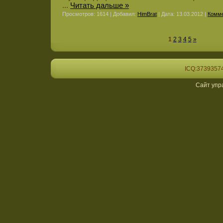
...
Читать дальше »
Просмотров: 1614 | Добавил:
HimBrat
| Дата:
13.03.2012
|
Комме
1
2
3
4
5
»
ICQ:37393574
Сайт упр