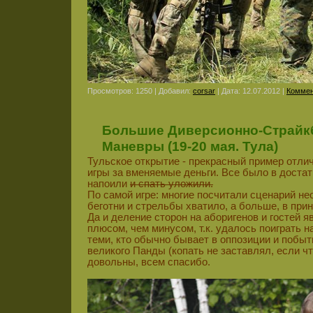
Просмотров: 1250 | Добавил:
corsar
| Дата:
12.07.2012
|
Коммен
Большие Диверсионно-Страй
Маневры (19-20 мая. Тула)
Тульское открытие - прекрасный пример отли
игры за вменяемые деньги. Все было в достат
напоили
и спать уложили.
По самой игре: многие посчитали сценарий не
беготни и стрельбы хватило, а больше, в прин
Да и деление сторон на аборигенов и гостей я
плюсом, чем минусом, т.к. удалось поиграть н
теми, кто обычно бывает в оппозиции и побы
великого Панды (копать не заставлял, если чт
довольны, всем спасибо.