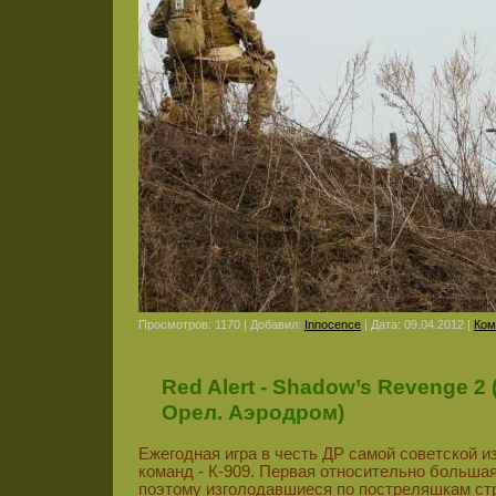
Просмотров: 1170 | Добавил:
Innocence
| Дата:
09.04.2012
|
Ком
Red Alert - Shadow’s Revenge 2 
Орел. Аэродром)
Ежегодная игра в честь ДР самой советской и
команд - К-909. Первая относительно большая 
поэтому изголодавшиеся по постреляшкам ст