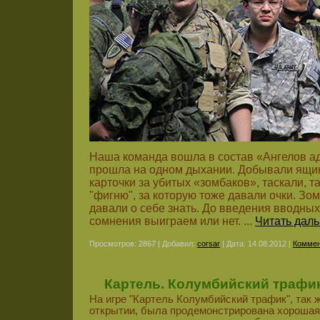
Наша команда вошла в состав «Ангелов ад
прошла на одном дыхании. Добывали ящик
карточки за убитых «зомбаков», таскали, 
"фигню", за которую тоже давали очки. Зо
давали о себе знать. До введения вводных
сомнения выиграем или нет.
...
Читать дал
Просмотров: 2867 | Добавил:
corsar
| Дата:
14.08.2012
|
Коммен
Картель. Колумбийский трафик
На игре "Картель Колумбийский трафик", так ж
открытии, была продемонстрирована хорошая